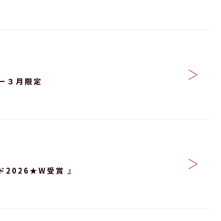
ー３月限定
ド2026★W受賞 』