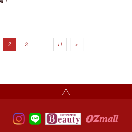
場！
2
…
3
11
＞