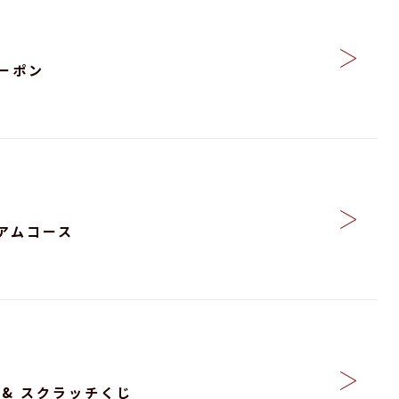
ーポン
アムコース
祭 & スクラッチくじ