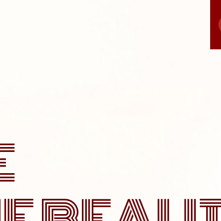
E
N
E
B
E
A
U