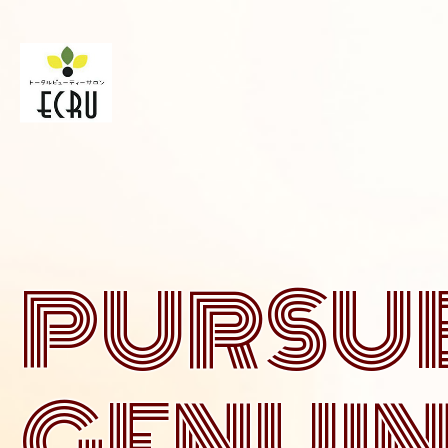
P
U
R
S
U
G
E
N
U
I